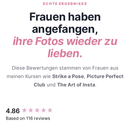
ECHTE ERGEBNISSE
Frauen haben
angefangen,
ihre Fotos wieder zu
lieben.
Diese Bewertungen stammen von Frauen aus
meinen Kursen wie
Strike a Pose
,
Picture Perfect
Club
und
The Art of Insta
.
New content loaded
4.86
Based on 116 reviews