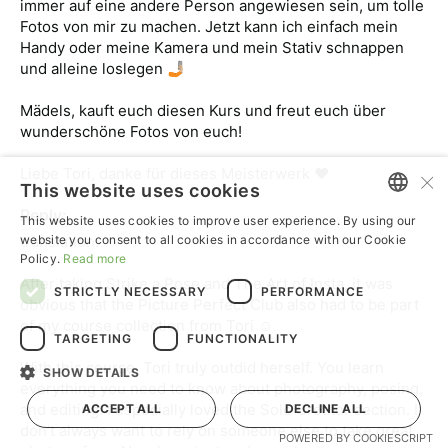
immer auf eine andere Person angewiesen sein, um tolle 
Fotos von mir zu machen. Jetzt kann ich einfach mein 
Handy oder meine Kamera und mein Stativ schnappen 
und alleine loslegen 🤳🏼

Mädels, kauft euch diesen Kurs und freut euch über 
wunderschöne Fotos von euch! 

×
Liebe Tori, danke für dieses Meisterwerk ♥️
This website uses cookies
Reply:
This website uses cookies to improve user experience. By using our
ENGLISH
website you consent to all cookies in accordance with our Cookie
translation:

Policy.
Read more
GERMAN
After taking Strike a Pose and The Art of Insta, it was 
STRICTLY NECESSARY
PERFORMANCE
obvious that the Picture Perfect Club also had to be part 
of my course collection from Tori ☺️

TARGETING
FUNCTIONALITY
With this course, Tori truly outdid herself. You learn 
SHOW DETAILS
everything you need to know about photography, posing, 
and editing. I especially loved the Solo Creator section. I 
ACCEPT ALL
DECLINE ALL
don’t always want to rely on someone else to take great 
POWERED BY COOKIESCRIPT